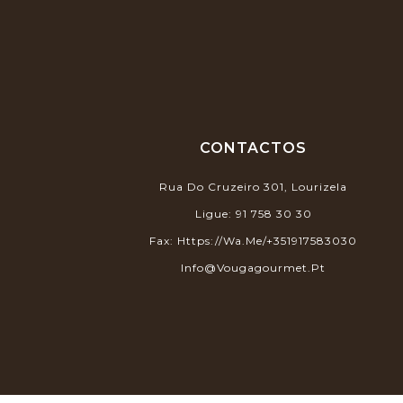
CONTACTOS
Rua Do Cruzeiro 301, Lourizela
Ligue:
91 758 30 30
Fax:
Https://wa.me/+351917583030
Info@vougagourmet.pt
© 2026 - Desenvolvimento E Suporte: Webfeel.pt