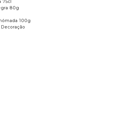
a 75cl
egra 80g
ã nómada 100g
+ Decoração