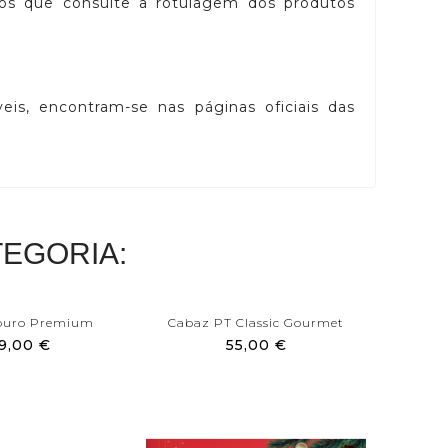
mos que consulte a rotulagem dos produtos
eis, encontram-se nas páginas oficiais das
EGORIA:
ouro Premium
Cabaz PT Classic Gourmet
Cabaz 
9,00 €
55,00 €