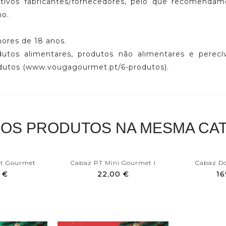
petivos fabricantes/fornecedores, pelo que recomenda
mo.
nores de 18 anos.
dutos alimentares, produtos não alimentares e perecív
odutos (www.vougagourmet.pt/6-produtos).
ROS PRODUTOS NA MESMA CAT
t Gourmet
Cabaz PT Mini Gourmet I
Cabaz D
 €
22,00 €
16