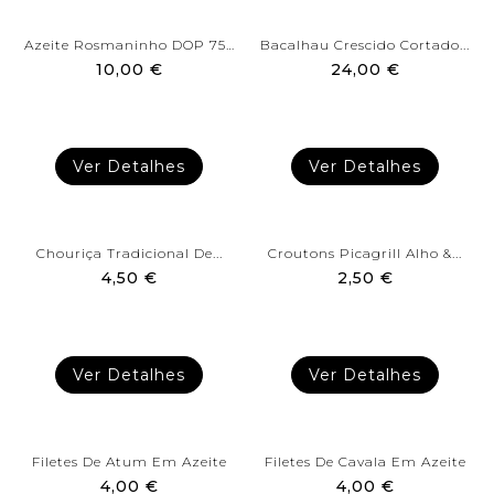
Azeite Rosmaninho DOP 75cl...
Bacalhau Crescido Cortado...
10,00 €
24,00 €
Ver Detalhes
Ver Detalhes
Chouriça Tradicional De...
Croutons Picagrill Alho &...
4,50 €
2,50 €
Ver Detalhes
Ver Detalhes
Filetes De Atum Em Azeite
Filetes De Cavala Em Azeite
4,00 €
4,00 €