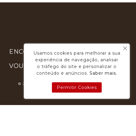

ENCONTRE-NOS
Usamos cookies para melhorar a sua
experiência de navegação, analisar

VOUGA GOURMET
o tráfego do site e personalizar o
conteúdo e anúncios.
Saber mais
.
© 2026 - Desenvolvimento E Suporte: Webfeel.pt
Permitir Cookies