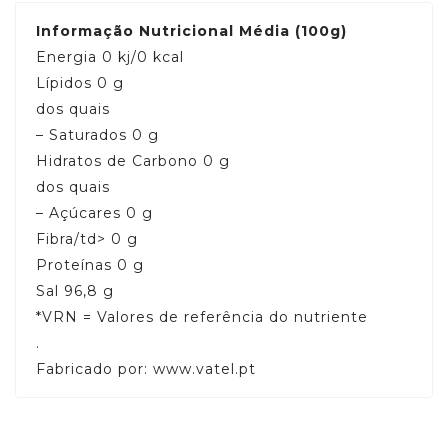
Informação Nutricional Média (100g)
Energia
0 kj/0 kcal
Lípidos
0 g
dos quais
– Saturados
0 g
Hidratos de Carbono
0 g
dos quais
– Açúcares
0 g
Fibra/td>
0 g
Proteínas
0 g
Sal
96,8 g
*VRN = Valores de referência do nutriente
.
Fabricado por: www.vatel.pt