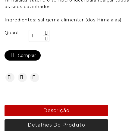
Himalaias Vatel é o tempero ideal para realçar todos
os seus cozinhados.
.
Ingredientes: sal gema alimentar (dos Himalaias)
.
Quant.

Comprar
Descrição
Detalhes Do Produto