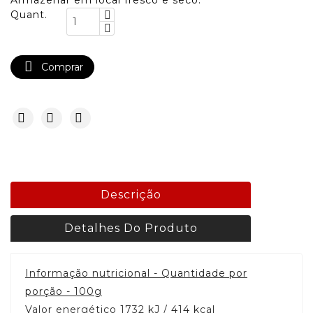
Armazenar em local fresco e seco.
Quant.

Comprar
Descrição
Detalhes Do Produto
Informação nutricional - Quantidade por
porção - 100g
Valor energético 1732 kJ / 414 kcal