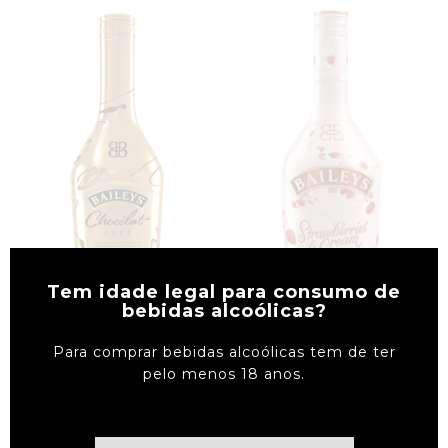
Tem idade legal para consumo de
bebidas alcoólicas?
Para comprar bebidas alcoólicas tem de ter
Ver Detalhes
Ver Detalhes
pelo menos 18 anos.
Licor Beirão
Licor De Amêndoa Amarga