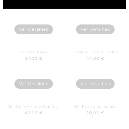
25,00 €
27,00 €
Ver Detalhes
Ver Detalhes
Gin Hendricks
Gin Olgin + Vinho Cadão...
37,00 €
44,00 €
Ver Detalhes
Ver Detalhes
Gin Olgin + Vinho Grainha...
Gin Puerto De Indias...
42,00 €
20,00 €