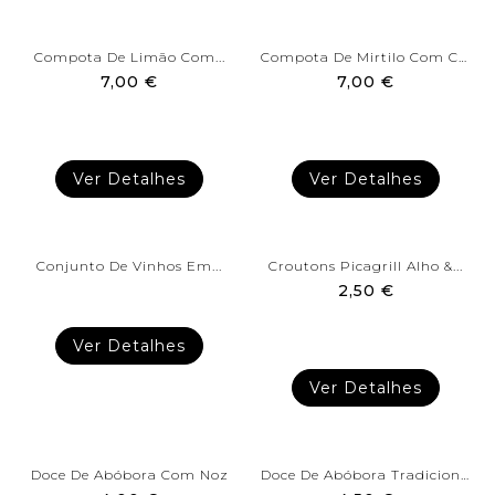
Compota De Limão Com...
Compota De Mirtilo Com Café...
7,00 €
7,00 €
Ver Detalhes
Ver Detalhes
Conjunto De Vinhos Em...
Croutons Picagrill Alho &...
2,50 €
Ver Detalhes
Ver Detalhes
Doce De Abóbora Com Noz
Doce De Abóbora Tradicional