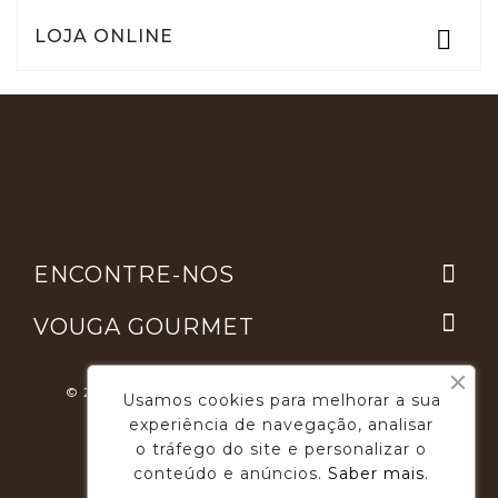
LOJA ONLINE


ENCONTRE-NOS

VOUGA GOURMET
© 2026 - Desenvolvimento E Suporte: Webfeel.pt
Usamos cookies para melhorar a sua
experiência de navegação, analisar
o tráfego do site e personalizar o
conteúdo e anúncios.
Saber mais
.