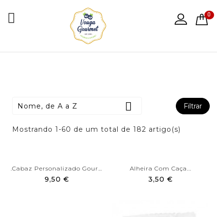

0

Nome, de A a Z
Filtrar
Mostrando 1-60 de um total de 182 artigo(s)
.Cabaz Personalizado Gourmet
Alheira Com Caça...
9,50 €
3,50 €