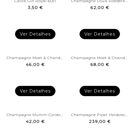
Cálice Gin Royal 60cl
Champagne Louis Roederer...
3,50 €
62,00 €
Ver Detalhes
Ver Detalhes
Champagne Moet & Chandon Brut
Champagne Moet & Chandon Ice
46,00 €
68,00 €
Ver Detalhes
Ver Detalhes
Champagne Mumm Cordon Rouge...
Champagne Piper Heidsieck...
42,00 €
239,00 €