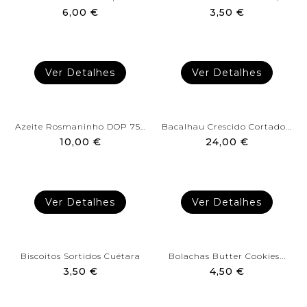
6,00 €
3,50 €
Ver Detalhes
Ver Detalhes
Azeite Rosmaninho DOP 75cl...
Bacalhau Crescido Cortado...
10,00 €
24,00 €
Ver Detalhes
Ver Detalhes
Biscoitos Sortidos Cuétara
Bolachas Butter Cookies...
3,50 €
4,50 €