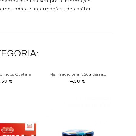
mendamos que leia sempre a informação
 como todas as informações, de caráter
EGORIA:
Sortidos Cuétara
Mel Tradicional 250g Serra...
Mel Tra
,50 €
4,50 €