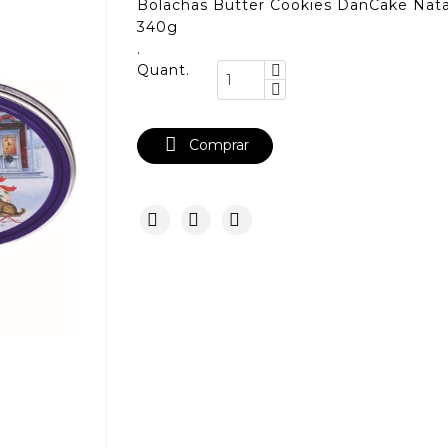
Bolachas Butter Cookies DanCake Nata
340g
.
Quant.

Comprar