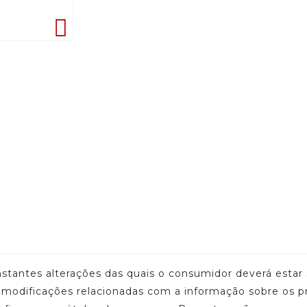

onstantes alterações das quais o consumidor deverá est
u modificações relacionadas com a informação sobre os p