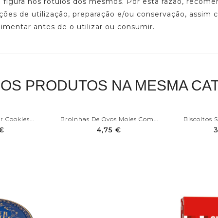
ue figura nos rótulos dos mesmos. Por esta razão, reco
ações de utilização, preparação e/ou conservação, assim
limentar antes de o utilizar ou consumir.
ROS PRODUTOS NA MESMA CAT
 Cookies...
Broinhas De Ovos Moles Com...
Biscoitos 
 €
4,75 €
3