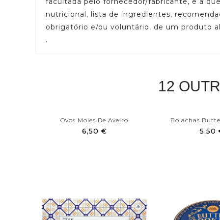
facultada pelo fornecedor/fabricante, e a q
nutricional, lista de ingredientes, recomend
obrigatório e/ou voluntário, de um produto a
.
12 OUT
Ovos Moles De Aveiro
Bolachas Butter
6,50 €
5,50