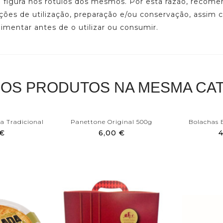
ue figura nos rótulos dos mesmos. Por esta razão, reco
ações de utilização, preparação e/ou conservação, assim
limentar antes de o utilizar ou consumir.
ROS PRODUTOS NA MESMA CAT
a Tradicional
Panettone Original 500g
Bolachas B
 €
6,00 €
4