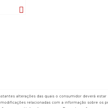

onstantes alterações das quais o consumidor deverá est
u modificações relacionadas com a informação sobre os p