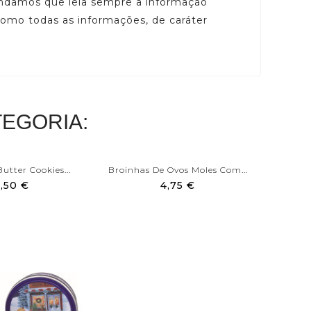
mendamos que leia sempre a informação
 como todas as informações, de caráter
EGORIA:
utter Cookies...
Broinhas De Ovos Moles Com...
Bolac
,50 €
4,75 €