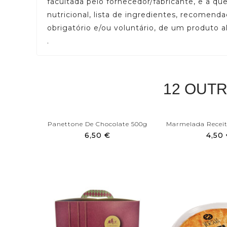
facultada pelo fornecedor/fabricante, e a q
nutricional, lista de ingredientes, recomend
obrigatório e/ou voluntário, de um produto a
.
12 OUT
Panettone De Chocolate 500g
Marmelada Receit
6,50 €
4,50