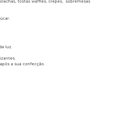
olachas, tostas waffles, crepes, sobremesas
úcar.
a luz.
izantes.
após a sua confecção.