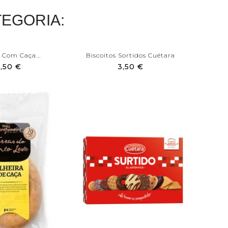
EGORIA:
 Com Caça...
Biscoitos Sortidos Cuétara
Bacalh
,50 €
3,50 €