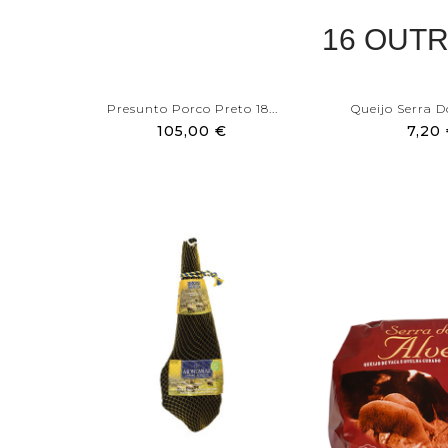
16 OUT
Presunto Porco Preto 18...
Queijo Serra Do
105,00 €
7,20