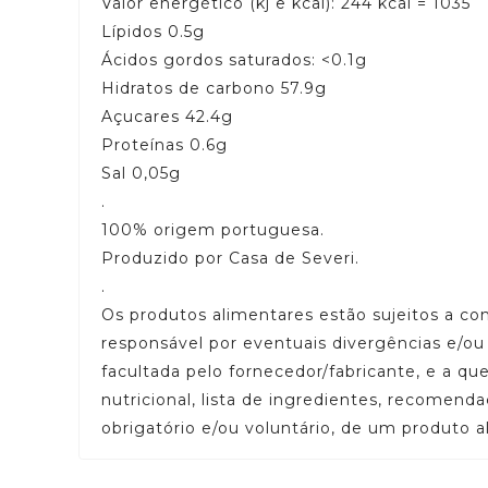
Valor energético (kj e kcal): 244 kcal = 1035
Lípidos 0.5g
Ácidos gordos saturados: <0.1g
Hidratos de carbono 57.9g
Açucares 42.4g
Proteínas 0.6g
Sal 0,05g
.
100% origem portuguesa.
Produzido por Casa de Severi.
.
Os produtos alimentares estão sujeitos a c
responsável por eventuais divergências e/o
facultada pelo fornecedor/fabricante, e a q
nutricional, lista de ingredientes, recomend
obrigatório e/ou voluntário, de um produto a