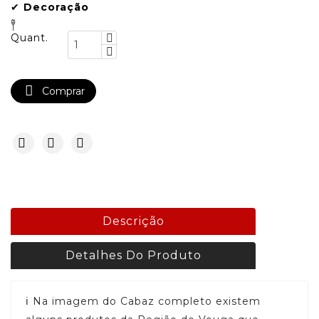
✔
Decoração
༈
Quant.

Comprar
Descrição
Detalhes Do Produto
ℹ️ Na imagem do Cabaz completo existem