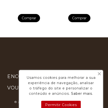
Comprar
Comprar

ENCONTRE-NOS
Usamos cookies para melhorar a sua
experiência de navegação, analisar

VOUGA GOURMET
o tráfego do site e personalizar o
conteúdo e anúncios.
Saber mais
.
© 2026 - Desenvolvimento E Suporte: Webfeel.pt
Permitir Cookies