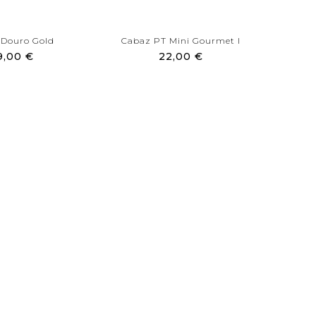
 Douro Gold
Cabaz PT Mini Gourmet I
Ca
9,00 €
22,00 €