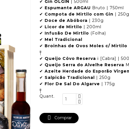
✔
Gin OLGIN
| 500ml
✔
Espumante ARGAU
Bruto | 750ml
✔
Compota de Mirtilo com Gin
| 250
✔
Doce de Abóbora
| 230g
✔
Licor de Mirtilo
| 200ml
✔
Infusão De Mirtilo
(Folha)
✔
Mel Tradicional
✔
Broinhas de Ovos Moles c/ Mirtilo
༈
✔
Queijo Côvo Reserva
ℹ️ [Cabra] | 50
✔
Queijo Serra do Alvelhe Reserva
Me
✔
Azeite
Herdade do Esporão Virgem
✔
Salpicão Tradicional
| 250g
✔
Flor De Sal Do Algarve
| 175g
༈
Quant.

Comprar