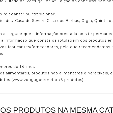
bra Curado de Portugal, na 4ª Edição do concurso “Melho
"elegante" ou "tradicional".
ificados: Casa de Severi, Casa dos Barbas, Olgin, Quinta 
a assegurar que a informação prestada no site permanece 
re a informação que consta da rotulagem dos produtos 
tivos fabricantes/fornecedores, pelo que recomendamos 
mo.
enores de 18 anos.
os alimentares, produtos não alimentares e perecíveis, e
odutos (www.vougagourmet.pt/6-produtos).
ROS PRODUTOS NA MESMA CAT