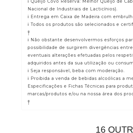
ℹ️ Queijo Côvo Reserva: Melhor Queijo de Ca
Nacional de Industriais de Lacticínios).
ℹ️ Entrega em Caixa de Madeira com embrulho 
ℹ️ Todos os produtos são selecionados e cert
༈
ℹ️ Não obstante desenvolvermos esforços par
possibilidade de surgirem divergências ent
eventuais alterações efetuadas pelos respe
adquiridos antes da sua utilização ou consu
ℹ️ Seja responsável, beba com moderação.
ℹ️ Proibida a venda de bebidas alcoólicas a m
Especificações e Fichas Técnicas para produt
marcas/produtos e/ou na nossa área dos pr
༈
16 OUT