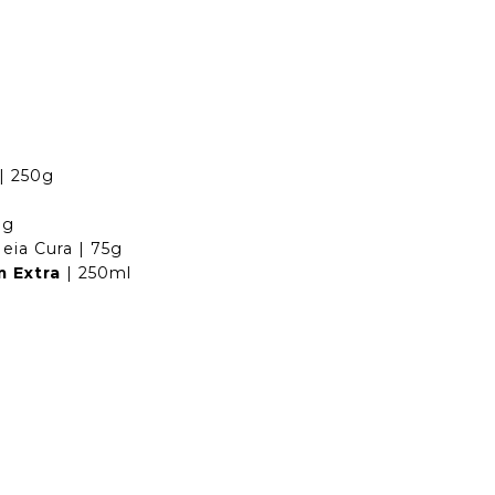
g
| 250g
0g
ia Cura | 75g
 Extra
| 250ml