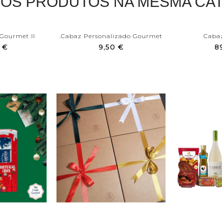
ROS PRODUTOS NA MESMA CAT
Gourmet II
.Cabaz Personalizado Gourmet
Caba
 €
9,50 €
8