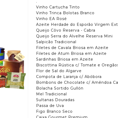
.
Vinho Cartucha Tinto
Vinho Trinca Bolotas Branco
Vinho EA Rosé
Azeite Herdade do Esporão Virgem Ext
Queijo Côvo Reserva - Cabra
Queijo Serra do Alvelhe Reserva Mini
Salpicão Tradicional
Filetes de Cavala Briosa em Azeite
Filetes de Atum Briosa em Azeite
Sardinhas Briosa em Azeite
Biscottina Rústica c/ Tomate e Oregão
Flor de Sal do Algarve
Compota de Laranja c/ Abóbora
Bombons de Chocolate c/ Amêndoa Car
Bolacha Sortido Gullón
Mel Tradicional
Sultanas Douradas
Passa de Uva
Figo Branco Seco
Caixa Gourmet Premium