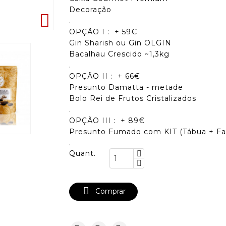
Decoração

.
OPÇÃO I : + 59€
Gin Sharish ou Gin OLGIN
Bacalhau Crescido ~1,3kg
.
OPÇÃO II : + 66€
Presunto Damatta - metade
Bolo Rei de Frutos Cristalizados
.
OPÇÃO III : + 89€
Presunto Fumado com KIT (Tábua + Fac
.
Quant.

Comprar