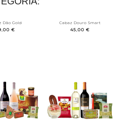
EGORIA:
z Dão Gold
Cabaz Douro Smart
Ca
9,00 €
45,00 €