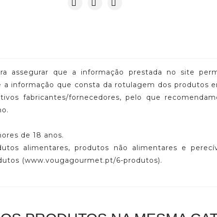
a assegurar que a informação prestada no site perma
tre a informação que consta da rotulagem dos produtos
petivos fabricantes/fornecedores, pelo que recomenda
mo.
nores de 18 anos.
dutos alimentares, produtos não alimentares e perecív
odutos (www.vougagourmet.pt/6-produtos).