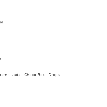
ra
s
amelizada - Choco Box - Drops