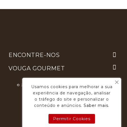

ENCONTRE-NOS

VOUGA GOURMET
© 2026 - Desenvolvimento E Suporte: Webfeel.pt
Usamos cookies para melhorar a sua
experiência de navegação, analisar
o tráfego do site e personalizar o
conteúdo e anúncios.
Saber mais
.
Permitir Cookies