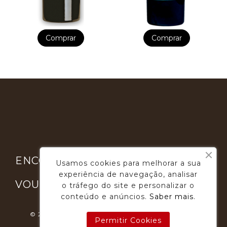
Comprar
Comprar

ENCONTRE-NOS
Usamos cookies para melhorar a sua
experiência de navegação, analisar

VOUGA GOURMET
o tráfego do site e personalizar o
conteúdo e anúncios.
Saber mais
.
© 2026 - Desenvolvimento E Suporte: Webfeel.pt
Permitir Cookies