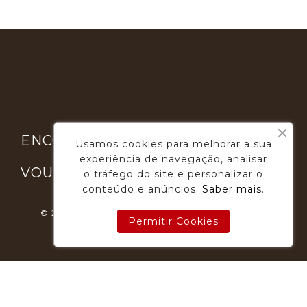

ENCONTRE-NOS
Usamos cookies para melhorar a sua
experiência de navegação, analisar

VOUGA GOURMET
o tráfego do site e personalizar o
conteúdo e anúncios.
Saber mais
.
© 2026 - Desenvolvimento E Suporte: Webfeel.pt
Permitir Cookies