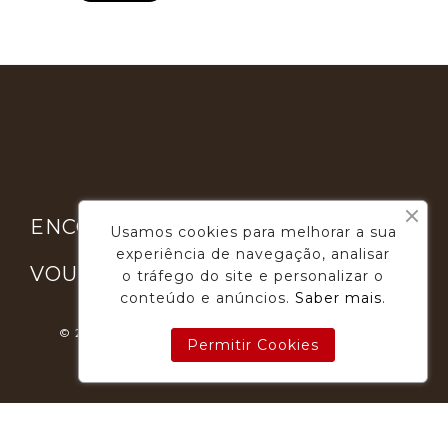

ENCONTRE-NOS
Usamos cookies para melhorar a sua
experiência de navegação, analisar

VOUGA GOURMET
o tráfego do site e personalizar o
conteúdo e anúncios.
Saber mais
.
© 2026 - Desenvolvimento E Suporte: Webfeel.pt
Permitir Cookies