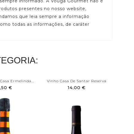
ar sempre informado. A Vouga Gourmet não é
rodutos presentes no nosso website,
mendamos que leia sempre a informação
 como todas as informações, de caráter
EGORIA:
asa Ermelinda...
Vinho Casa De Santar Reserva
V
,50 €
14,00 €