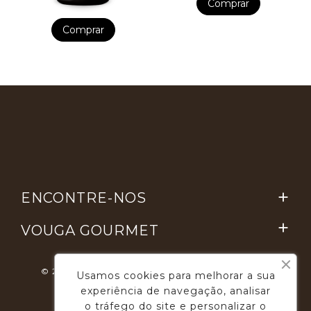
Comprar
Comprar
ENCONTRE-NOS


VOUGA GOURMET
© 2026 - Desenvolvimento E Suporte: Webfeel.pt
Usamos cookies para melhorar a sua
experiência de navegação, analisar
o tráfego do site e personalizar o