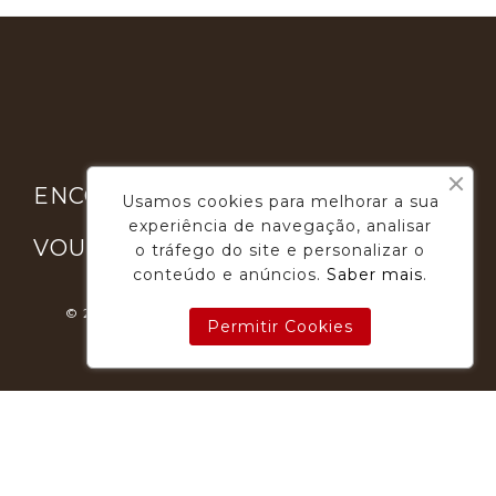

ENCONTRE-NOS
Usamos cookies para melhorar a sua
experiência de navegação, analisar

VOUGA GOURMET
o tráfego do site e personalizar o
conteúdo e anúncios.
Saber mais
.
© 2026 - Desenvolvimento E Suporte: Webfeel.pt
Permitir Cookies