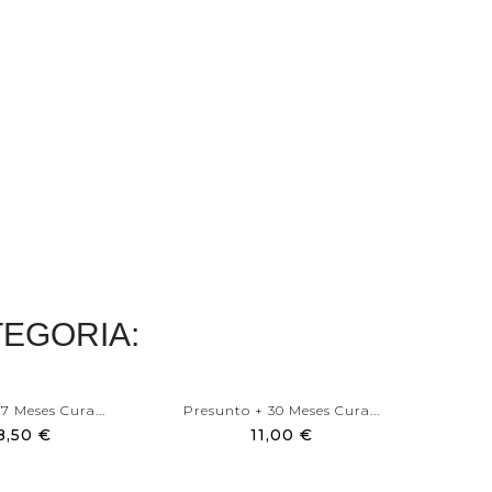
EGORIA:
7 Meses Cura...
Presunto + 30 Meses Cura...
Sal Ros
8,50 €
11,00 €