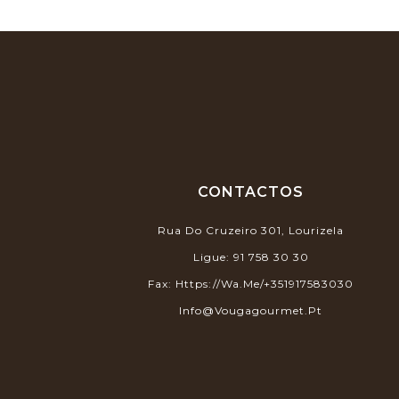
CONTACTOS
Rua Do Cruzeiro 301, Lourizela
Ligue:
91 758 30 30
Fax:
Https://wa.me/+351917583030
Info@vougagourmet.pt