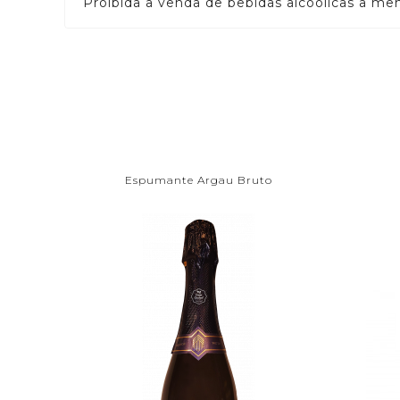
Proibida a venda de bebidas alcoólicas a me
Espumante Argau Bruto