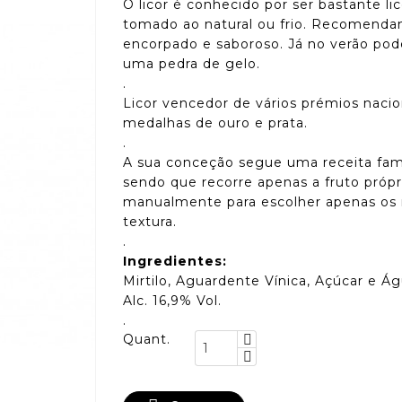
O licor é conhecido por ser bastante li
tomado ao natural ou frio. Recomendam
encorpado e saboroso. Já no verão pode
uma pedra de gelo.
.
Licor vencedor de vários prémios nacio
medalhas de ouro e prata.
.
A sua conceção segue uma receita fami
sendo que recorre apenas a fruto próp
manualmente para escolher apenas os ma
textura.
.
Ingredientes:
Mirtilo, Aguardente Vínica, Açúcar e Ág
Alc. 16,9% Vol.
.
Quant.