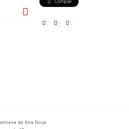

Comprar

tanheira da Ana Rosa