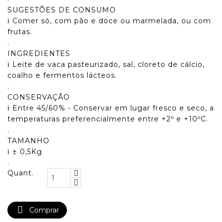
SUGESTÕES DE CONSUMO
ℹ️ Comer só, com pão e doce ou marmelada, ou com
frutas.
.
INGREDIENTES
ℹ️ Leite de vaca pasteurizado, sal, cloreto de cálcio,
coalho e fermentos lácteos.
.
CONSERVAÇÃO
ℹ️ Entre 45/60% - Conservar em lugar fresco e seco, a
temperaturas preferencialmente entre +2º e +10ºC.
.
TAMANHO
ℹ️ ± 0,5Kg
.
Quant.

Comprar