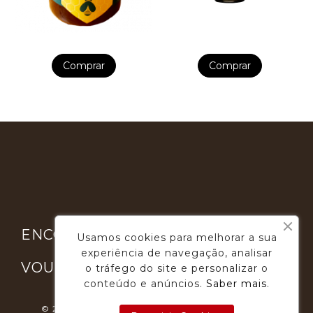
Comprar
Comprar

ENCONTRE-NOS
Usamos cookies para melhorar a sua
experiência de navegação, analisar

VOUGA GOURMET
o tráfego do site e personalizar o
conteúdo e anúncios.
Saber mais
.
© 2026 - Desenvolvimento E Suporte: Webfeel.pt