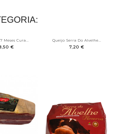
EGORIA:
7 Meses Cura...
Queijo Serra Do Alvelhe...
Presu
8,50 €
7,20 €