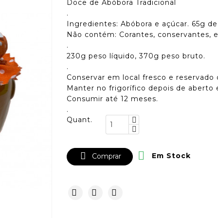
Doce de Abóbora Tradicional
.
Ingredientes: Abóbora e açúcar. 65g d
Não contém: Corantes, conservantes, e
.
230g peso líquido, 370g peso bruto.
.
Conservar em local fresco e reservado d
Manter no frigorífico depois de aberto 
Consumir até 12 meses.
.
Quant.


Em Stock
Comprar