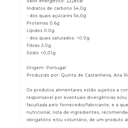
Valor energético: 222kcal
Hidratos de carbono 54,0g
- dos quais açúcares 54,0g
Proteínas 0.6g
Lípidos 0.0g
- dos quais saturados: <0.0g
Fibras 2,0g
Sódio <0,01g
.
Origem: Portugal
Produzido por: Quinta de Castanheira, Ana 
.
Os produtos alimentares estão sujeitos a c
responsável por eventuais divergências e/o
facultada pelo fornecedor/fabricante, e a q
nutricional, lista de ingredientes, recomend
obrigatório e/ou voluntário, de um produto a