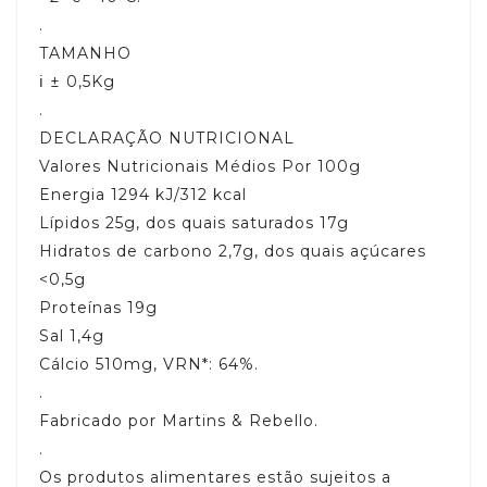
.
TAMANHO
ℹ️ ± 0,5Kg
.
DECLARAÇÃO NUTRICIONAL
Valores Nutricionais Médios Por 100g
Energia 1294 kJ/312 kcal
Lípidos 25g, dos quais saturados 17g
Hidratos de carbono 2,7g, dos quais açúcares
<0,5g
Proteínas 19g
Sal 1,4g
Cálcio 510mg, VRN*: 64%.
.
Fabricado por Martins & Rebello.
.
Os produtos alimentares estão sujeitos a