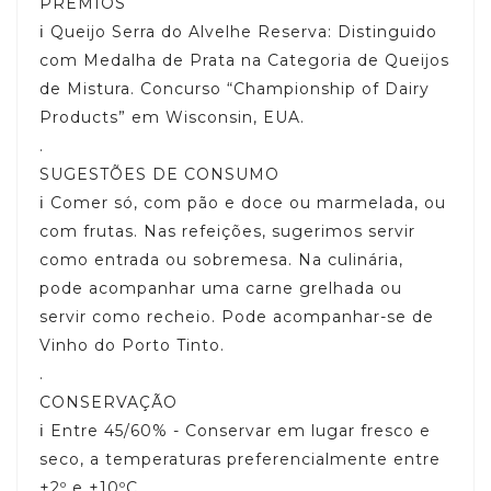
PRÉMIOS
ℹ️ Queijo Serra do Alvelhe Reserva: Distinguido
com Medalha de Prata na Categoria de Queijos
de Mistura. Concurso “Championship of Dairy
Products” em Wisconsin, EUA.
.
SUGESTÕES DE CONSUMO
ℹ️ Comer só, com pão e doce ou marmelada, ou
com frutas. Nas refeições, sugerimos servir
como entrada ou sobremesa. Na culinária,
pode acompanhar uma carne grelhada ou
servir como recheio. Pode acompanhar-se de
Vinho do Porto Tinto.
.
CONSERVAÇÃO
ℹ️ Entre 45/60% - Conservar em lugar fresco e
seco, a temperaturas preferencialmente entre
+2º e +10ºC.