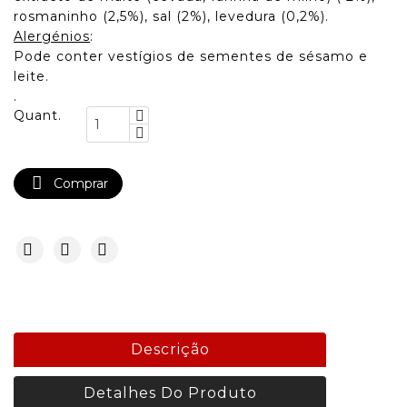
rosmaninho (2,5%), sal (2%), levedura (0,2%).
Alergénios
:
Pode conter vestígios de sementes de sésamo e
leite.
.
Quant.

Comprar
Descrição
Detalhes Do Produto