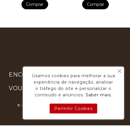
Comprar
Comprar

ENCONTRE-NOS
Usamos cookies para melhorar a sua
experiência de navegação, analisar

VOUGA GOURMET
o tráfego do site e personalizar o
conteúdo e anúncios.
Saber mais
.
© 2026 - Desenvolvimento E Suporte: Webfeel.pt
Permitir Cookies