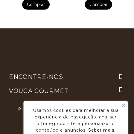
Comprar
Comprar

ENCONTRE-NOS

VOUGA GOURMET
© 2026 - Desenvolvimento E Suporte: Webfeel.pt
Usamos cookies para melhorar a sua
experiência de navegação, analisar
o tráfego do site e personalizar o
conteúdo e anúncios.
Saber mais
.