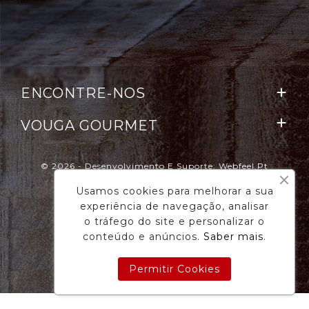
ENCONTRE-NOS


VOUGA GOURMET
© 2026 - Desenvolvimento E Suporte: Webfeel.pt
Usamos cookies para melhorar a sua
experiência de navegação, analisar
o tráfego do site e personalizar o
conteúdo e anúncios.
Saber mais
.
Permitir Cookies