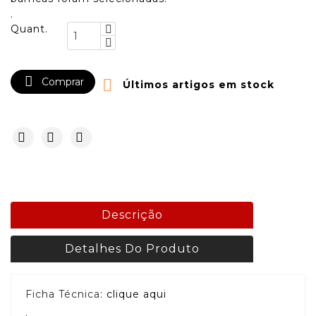
.
Quant.

Comprar

Últimos artigos em stock
Descrição
Detalhes Do Produto
Ficha Técnica:
clique aqui
.