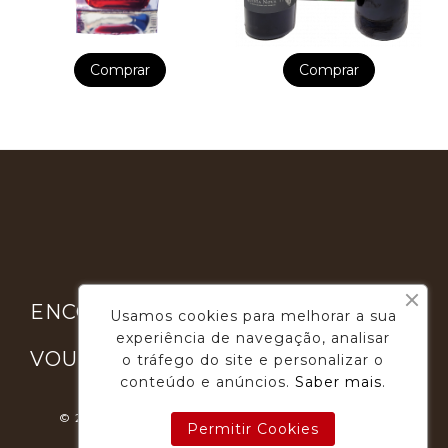
Comprar
Comprar

ENCONTRE-NOS
Usamos cookies para melhorar a sua
experiência de navegação, analisar

VOUGA GOURMET
o tráfego do site e personalizar o
conteúdo e anúncios.
Saber mais
.
© 2026 - Desenvolvimento E Suporte: Webfeel.pt
Permitir Cookies